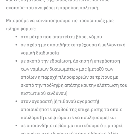
σκοπούς που αναφέρει η παρούσα πολιτική.
Μπορούμε να κοινοποιήσουμε τις προσωπικές μας
πληροφορίες:
στο μέτρο που απαιτείται βάσει νόμου
σε σχέση με οποιαδήποτε τρέχουσα ή μελλοντική
νομική διαδικασία
με σκοπό την εδραίωση, άσκηση ή υπεράσπιση
των νομίμων δικαιωμάτων μας (μεταξύ των
οποίων η παροχή πληροφοριών σε τρίτους με
σκοπό την πρόληψη απάτης και την ελάττωση του
πιστωτικού κινδύνου)
στον αγοραστή (ή πιθανού αγοραστή)
οποιουδήποτε αγαθού της επιχείρισης το οποίο
πουλάμε (ή σκεφτόμαστε να πουλήσουμε) και
σε οποιονδήποτε βάσιμα πιστεύουμε ότι μπορεί
να ανήκει στην δικαστική η οποιοδήποτε άλλη