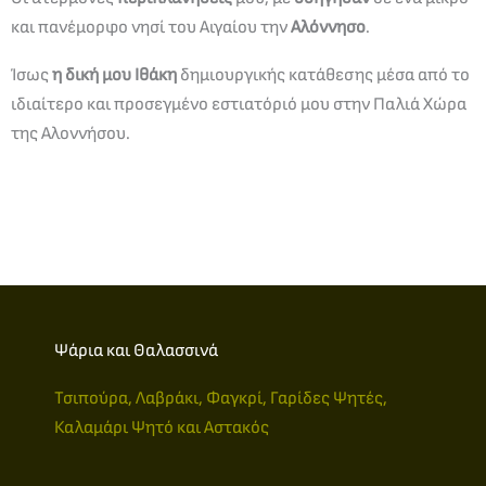
και πανέμορφο νησί του Αιγαίου την
Αλόννησο
.
Ίσως
η δική μου Ιθάκη
δημιουργικής κατάθεσης μέσα από το
ιδιαίτερο και προσεγμένο εστιατόριό μου στην Παλιά Χώρα
της Αλοννήσου.
Ψάρια και Θαλασσινά
Τσιπούρα, Λαβράκι, Φαγκρί, Γαρίδες Ψητές,
Καλαμάρι Ψητό και Αστακός