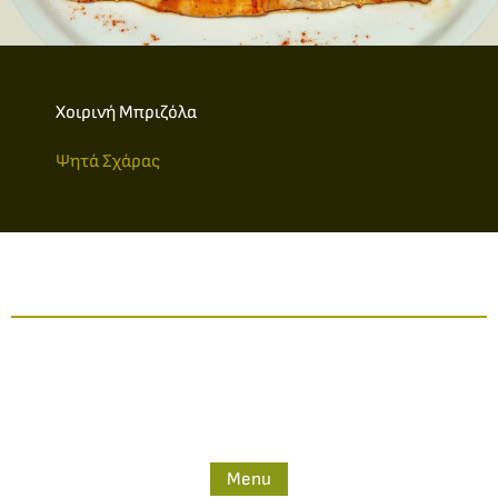
Χοιρινή Μπριζόλα​
Ψητά Σχάρας
Menu