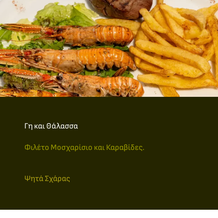
Γη και Θάλασσα
Φιλέτο Μοσχαρίσιο και Καραβίδες.
Ψητά Σχάρας