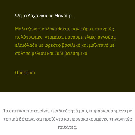
Ψητά Λαχανικά με Μανούρι
Μελιτζάνες, κολοκυθάκια, μανιτάρια, πιπεριές
πολύχρωμες, ντομάτα, μανούρι, ελιές, αγγούρι,
ελαιόλαδο με φρέσκο βασιλικό και μαϊντανό με
σάλτσα μελιού και ξύδι βαλσάμικο
Ορεκτικά
Τα σπιτικά πιάτα είναι η ειδικότητά μου, παρασκευασμένα με
τοπικά βότανα και προϊόντα και φρεσκοκομμένες τηγανητές
πατάτες.