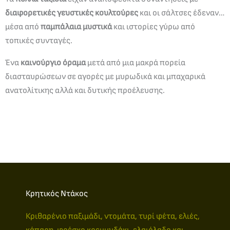
διαφορετικές γευστικές κουλτούρες
και οι σάλτσες έδεναν…
μέσα από
παμπάλαια
μυστικά
και ιστορίες γύρω από
τοπικές συνταγές.
Ένα
καινούργιο όραμα
μετά από μια μακρά πορεία
διασταυρώσεων σε αγορές με μυρωδικά και μπαχαρικά
ανατολίτικης αλλά και δυτικής προέλευσης.
Κρητικός Ντάκος ​
Κριθαρένιο παξιμάδι, ντομάτα, τυρί φέτα, ελιές,
κάπαρη, φρέσκο κρεμμυδάκι, ελαιόλαδο και