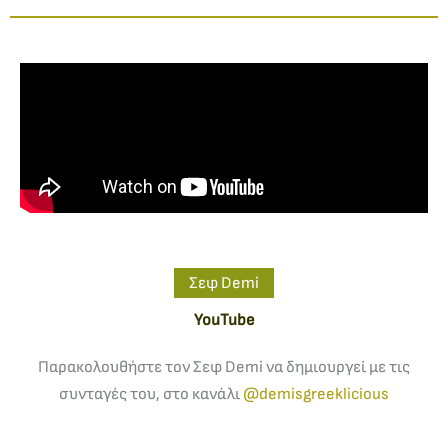
Σεφ Demi
YouTube
Παρακολουθήστε τον Σεφ Demi να δημιουργεί με τις
συνταγές του, στο κανάλι
@demisgreeklicious