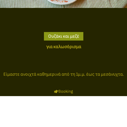
Ουζάκι και μεζέ
για καλωσόρισμα
Είμαστε ανοιχτά καθημερινά από τη 1μ.μ. έως τα μεσάνυχτα.
Booking