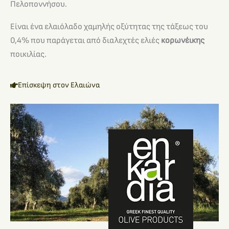
Πελοποννήσου.
Είναι ένα ελαιόλαδο χαμηλής οξύτητας της τάξεως του
0,4% που παράγεται από διαλεχτές ελιές
κορωνέικης
ποικιλίας.
Επίσκεψη στον Ελαιώνα