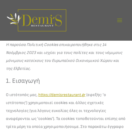
Μετάβαση
στο
περιεχόμενο
Consent
Consent
Consent
Consent
Consent
Consent
Consent
Consent
Consent
Consent
Consent
Στατιστικ
Εμπορικής
Η παρούσα Πολιτική Cookies επικαιροποιήθηκε στις 14
to
to
to
to
to
to
to
to
to
to
to
Προώθηση
Νοέμβριος 2023 και ισχύει για τους πολίτες και τους νόμιμους
service
service
service
service
service
service
service
service
service
service
service
μόνιμους κατοίκους του Ευρωπαϊκού Οικονομικού Χώρου και
elementor
woocommerc
wordpress
facebook
google-
jetpack
gdpr-
google-
google-
google-
Διάφορα
της Ελβετίας.
analytics
cookie-
fonts
recaptcha
maps
1. Εισαγωγή
consent
Ο ιστότοπός μας,
https://demisrestaurant.gr
(εφεξής: 'ο
ιστότοπος') χρησιμοποιεί cookies και άλλες σχετικές
τεχνολογίες (για λόγους ευκολίας όλες οι τεχνολογίες
αναφέρονται ως 'cookies'). Τα cookies τοποθετούνται επίσης από
τρίτα μέρη τα οποία χρησιμοποιήσουμε. Στο παρακάτω έγγραφο