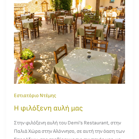
μας
Εστιατόριο Ντέμης
Η φιλόξενη αυλή μας
Στην φιλόξενη αυλή του Demi’s Restaurant, στην
Παλιά Χώρα στην Αλόννησο, σε αυτή την όαση των